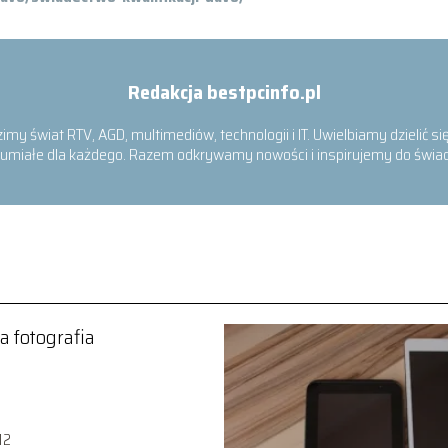
Redakcja bestpcinfo.pl
zimy świat RTV, AGD, multimediów, technologii i IT. Uwielbiamy dzielić 
rozumiałe dla każdego. Razem odkrywamy nowości i inspirujemy do św
a fotografia
12