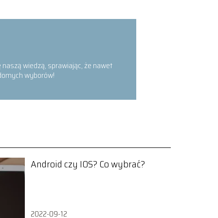
się naszą wiedzą, sprawiając, że nawet
iadomych wyborów!
Android czy IOS? Co wybrać?
2022-09-12