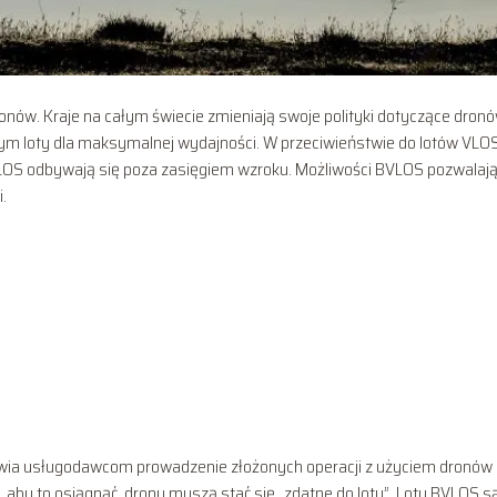
ronów. Kraje na całym świecie zmieniają swoje polityki dotyczące dronó
 loty dla maksymalnej wydajności. W przeciwieństwie do lotów VLOS
y BVLOS odbywają się poza zasięgiem wzroku. Możliwości BVLOS pozwalaj
.
iwia usługodawcom prowadzenie złożonych operacji z użyciem dronów 
, aby to osiągnąć, drony muszą stać się „zdatne do lotu”. Loty BVLOS s