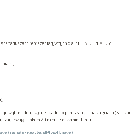
h scenariuszach reprezentatywnych dla lotu EVLOS/BVLOS:
eniami;
ę,
nego wyboru dotyczący zagadnień poruszanych na zajęciach (zaliczony, 
tyczny trwający około 20 minut z egzaminatorem.
uavo/swiadectwo-kwalifikacji-uavo/