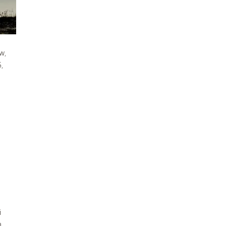
w,
,
ą
i
ą