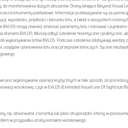
, do monitorowania dużych obszarów. Drony latające Beyond Visual Li
przez instrumenty pokładowe. Informacje przekazywane są za pomoc
cji, wysokości, prędkości i kierunku lotu, a także o wszystkich istotnyc
ce BVLOS mogą również zmieniać parametry lotu i sterować czujnikami
tania dronami BVLOS. Muszą odbyć szkolenie teoretyczne i praktyczne, a
i do wykonywania lotów BVLOS. Podczas szkolenia zdobywają wiedzę z
i, osiągów i planowania lotu oraz przepisów lotniczych. Są one niezbę
ogowego.
e jest wykonywanie operacji krytycznych w taki sposób, że procedury
erwacji wzrokowej, czyli w EVLOS (Extended Visual Line Of Sight) lub 
ony, np. obserwator z lornetką lub piloci drugorzędni, którzy w porozumi
zdem w przypadku utraty kontaktu wzrokowego.