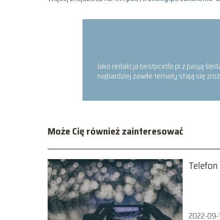
Jako redakcja bestpcinfo.pl z pasją śled
najbardziej zawiłe tematy stają się z
Może Cię również zainteresować
Telefon 
2022-09-