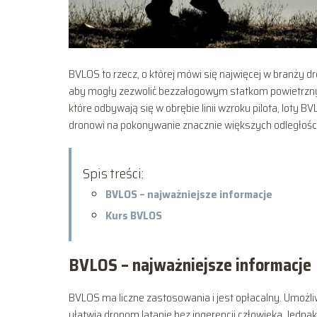
BVLOS to rzecz, o której mówi się najwięcej w branży d
aby mogły zezwolić bezzałogowym statkom powietrznym
które odbywają się w obrębie linii wzroku pilota, lot
dronowi na pokonywanie znacznie większych odległości
Spis treści:
BVLOS – najważniejsze informacje
Kurs BVLOS
BVLOS – najważniejsze informacje
BVLOS ma liczne zastosowania i jest opłacalny. Umożl
ułatwia dronom latanie bez ingerencji człowieka. Jednak