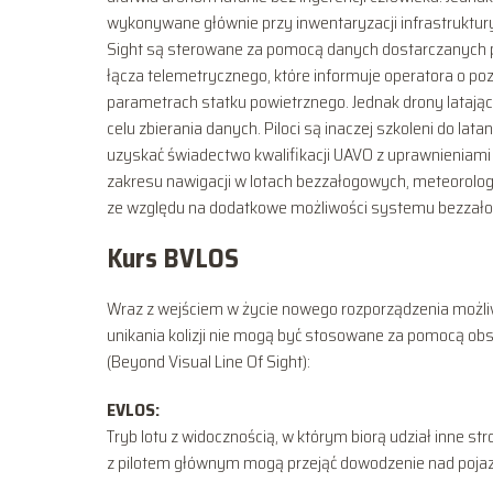
wykonywane głównie przy inwentaryzacji infrastruktury
Sight są sterowane za pomocą danych dostarczanych 
łącza telemetrycznego, które informuje operatora o pozy
parametrach statku powietrznego. Jednak drony latają
celu zbierania danych. Piloci są inaczej szkoleni do la
uzyskać świadectwo kwalifikacji UAVO z uprawnieniam
zakresu nawigacji w lotach bezzałogowych, meteorologi
ze względu na dodatkowe możliwości systemu bezzał
Kurs BVLOS
Wraz z wejściem w życie nowego rozporządzenia możliw
unikania kolizji nie mogą być stosowane za pomocą obs
(Beyond Visual Line Of Sight):
EVLOS:
Tryb lotu z widocznością, w którym biorą udział inne str
z pilotem głównym mogą przejąć dowodzenie nad poja