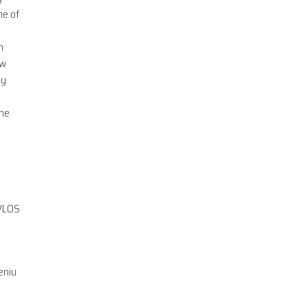
ne of
ą
h
 w
by
dne
BVLOS
eniu