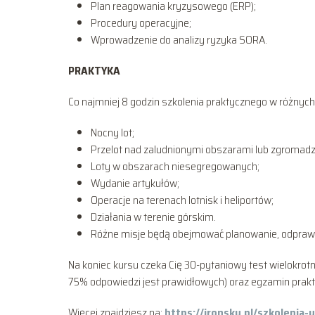
Plan reagowania kryzysowego (ERP);
Procedury operacyjne;
Wprowadzenie do analizy ryzyka SORA.
PRAKTYKA
Co najmniej 8 godzin szkolenia praktycznego w różnyc
Nocny lot;
Przelot nad zaludnionymi obszarami lub zgromadz
Loty w obszarach niesegregowanych;
Wydanie artykułów;
Operacje na terenach lotnisk i heliportów;
Działania w terenie górskim.
Różne misje będą obejmować planowanie, odpraw
Na koniec kursu czeka Cię 30-pytaniowy test wielokrot
75% odpowiedzi jest prawidłowych) oraz egzamin prak
Więcej znajdziesz na:
https://ironsky.pl/szkolenia-